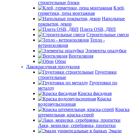
строительные блоки
Клей,
герметики, пена монтажная
Напольные
покрытия, декор
Плита OSB, ДВП
Строительные смеси
Тепло -
ветроизоляция
Элементы опалубки
Вентиляция
Обои
Лакокрасочная продукция
Грунтовки
строительные
Грунтовки по
металлу
Краска фасадная
Краска
водоэмульсионная
Краска
штемпельная, краска-спрей
Лаки, морилки, серебрянка, пропитки
Эмали