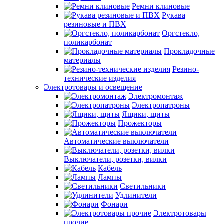
Ремни клиновые
Рукава
резиновые и ПВХ
Оргстекло,
поликарбонат
Прокладочные
материалы
Резино-
технические изделия
Электротовары и освещение
Электромонтаж
Электропатроны
Ящики, щиты
Прожекторы
Автоматические выключатели
Выключатели, розетки, вилки
Кабель
Лампы
Светильники
Удлинители
Фонари
Электротовары
прочие