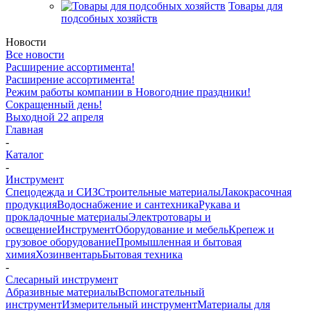
Товары для
подсобных хозяйств
Новости
Все новости
Расширение ассортимента!
Расширение ассортимента!
Режим работы компании в Новогодние праздники!
Сокращенный день!
Выходной 22 апреля
Главная
-
Каталог
-
Инструмент
Спецодежда и СИЗ
Строительные материалы
Лакокрасочная
продукция
Водоснабжение и сантехника
Рукава и
прокладочные материалы
Электротовары и
освещение
Инструмент
Оборудование и мебель
Крепеж и
грузовое оборудование
Промышленная и бытовая
химия
Хозинвентарь
Бытовая техника
-
Слесарный инструмент
Абразивные материалы
Вспомогательный
инструмент
Измерительный инструмент
Материалы для