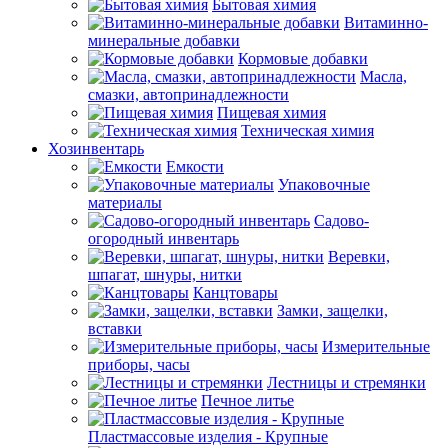
Бытовая химия
Витаминно-
минеральные добавки
Кормовые добавки
Масла,
смазки, автопринадлежности
Пищевая химия
Техническая химия
Хозинвентарь
Емкости
Упаковочные
материалы
Садово-
огородный инвентарь
Веревки,
шпагат, шнуры, нитки
Канцтовары
Замки, защелки,
вставки
Измерительные
приборы, часы
Лестницы и стремянки
Печное литье
Пластмассовые изделия - Крупные