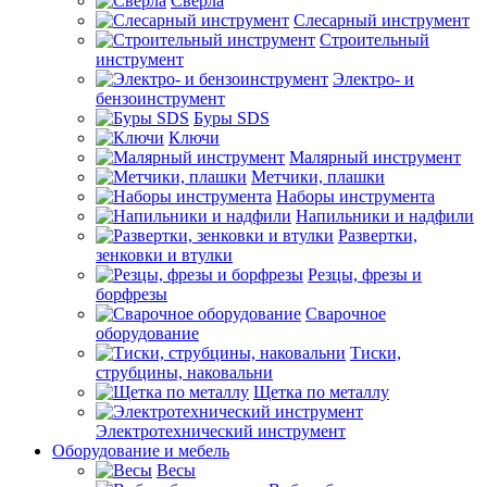
Сверла
Слесарный инструмент
Строительный
инструмент
Электро- и
бензоинструмент
Буры SDS
Ключи
Малярный инструмент
Метчики, плашки
Наборы инструмента
Напильники и надфили
Развертки,
зенковки и втулки
Резцы, фрезы и
борфрезы
Сварочное
оборудование
Тиски,
струбцины, наковальни
Щетка по металлу
Электротехнический инструмент
Оборудование и мебель
Весы