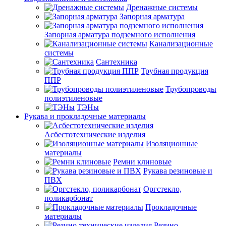
Дренажные системы
Запорная арматура
Запорная арматура подземного исполнения
Канализационные
системы
Сантехника
Трубная продукция
ППР
Трубопроводы
полиэтиленовые
ТЭНы
Рукава и прокладочные материалы
Асбестотехнические изделия
Изоляционные
материалы
Ремни клиновые
Рукава резиновые и
ПВХ
Оргстекло,
поликарбонат
Прокладочные
материалы
Резино-