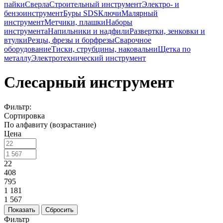
пайки
Сверла
Строительный инструмент
Электро- и
бензоинструмент
Буры SDS
Ключи
Малярный
инструмент
Метчики, плашки
Наборы
инструмента
Напильники и надфили
Развертки, зенковки и
втулки
Резцы, фрезы и борфрезы
Сварочное
оборудование
Тиски, струбцины, наковальни
Щетка по
металлу
Электротехнический инструмент
Слесарный инструмент
Фильтр:
Сортировка
По алфавиту (возрастание)
Цена
22
408
795
1 181
1 567
Показать
Сбросить
Фильтр