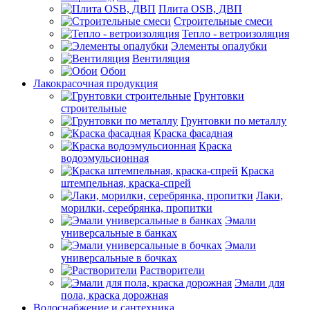
Плита OSB, ДВП
Строительные смеси
Тепло - ветроизоляция
Элементы опалубки
Вентиляция
Обои
Лакокрасочная продукция
Грунтовки
строительные
Грунтовки по металлу
Краска фасадная
Краска
водоэмульсионная
Краска
штемпельная, краска-спрей
Лаки,
морилки, серебрянка, пропитки
Эмали
универсальные в банках
Эмали
универсальные в бочках
Растворители
Эмали для
пола, краска дорожная
Водоснабжение и сантехника