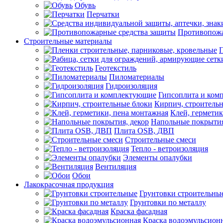
Обувь
Перчатки
Противопожа
Строительные материалы
П
Геотекстиль
Пиломатериалы
Гидроизоляция
Гипсоплита и ком
Кирпич, строитель
Клей, герметик
Напольные покрытия
Плита OSB, ДВП
Строительные смеси
Тепло - ветроизоляция
Элементы опалубки
Вентиляция
Обои
Лакокрасочная продукция
Грунтовки строительны
Грунтовки по металлу
Краска фасадная
Краска водоэмульсион