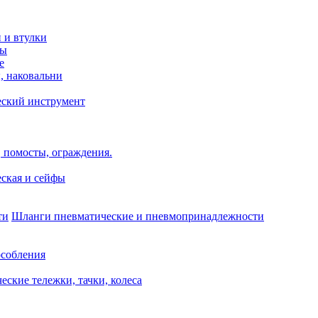
и и втулки
зы
е
, наковальни
еский инструмент
 помосты, ограждения.
ская и сейфы
Шланги пневматические и пневмопринадлежности
собления
еские тележки, тачки, колеса