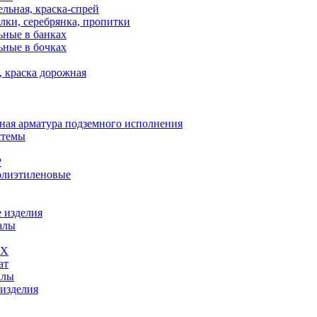
льная, краска-спрей
лки, серебрянка, пропитки
ьные в банках
ьные в бочках
, краска дорожная
ная арматура подземного исполнения
стемы
Р
олиэтиленовые
 изделия
алы
ВХ
ат
алы
 изделия