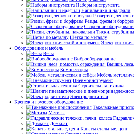
Наборы инструмента
Напильники и надфили
Развертки, зенковк
Резцы, фрезы и борфре
Сварочное оборудовани
Тиски, струбцины
Щетка по металлу
Электротехнич
Оборудование и мебель
Весы
Виброоборудование
Вышки, леса,
Компрессоры
Мебель металличе
Пневмоинструмент
Строительная техника
Электродвигатели
Крепеж и грузовое оборудование
Такелажные приспо
Метизы
Гидравлич
Домкрат
Канаты стальные, цепи