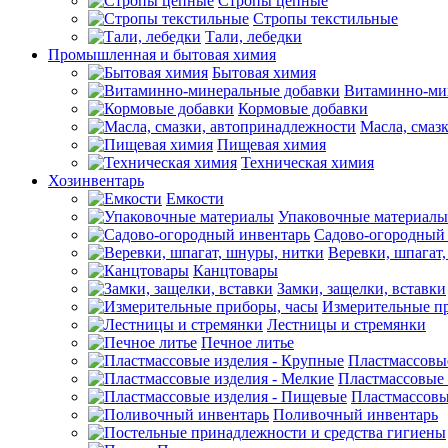
Стропы цепные
Стропы текстильные
Тали, лебедки
Промышленная и бытовая химия
Бытовая химия
Витаминно-ми
Кормовые добавки
Масла, смаз
Пищевая химия
Техническая химия
Хозинвентарь
Емкости
Упаковочные материалы
Садово-огородный
Веревки, шпагат
Канцтовары
Замки, защелки, вставки
Измерительные п
Лестницы и стремянки
Печное литье
Пластмассовы
Пластмассовые 
Пластмассовы
Поливочный инвентарь