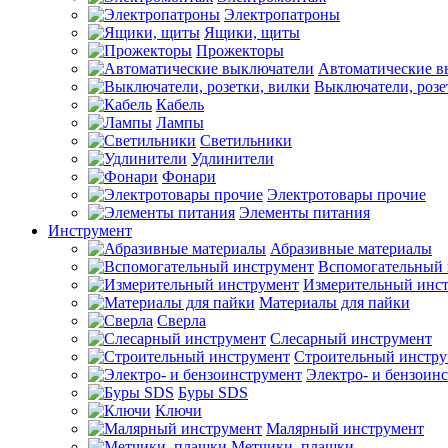
Электропатроны
Ящики, щиты
Прожекторы
Автоматические в
Выключатели, розе
Кабель
Лампы
Светильники
Удлинители
Фонари
Электротовары прочие
Элементы питания
Инструмент
Абразивные материалы
Вспомогательный 
Измерительный инс
Материалы для пайки
Сверла
Слесарный инструмент
Строительный инстру
Электро- и бензоин
Буры SDS
Ключи
Малярный инструмент
Метчики, плашки