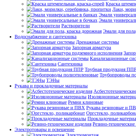
Краска штемпе
Лаки, мори
Эмали универсал
Эмали универсал
Растворители
Эмали для пола
Водоснабжение и сантехника
Дренажные системы
Запорная арматура
Запор
Канализационные си
Сантехника
Трубная продукция ПП
Трубопроводы п
ТЭНы
Рукава и прокладочные материалы
Асбестотехнические
Изоляционные матери
Ремни клиновые
Рукава резиновые и П
Оргстекло, поликарбон
Прокладочные матери
Резино-технические
Электротовары и освещение
Электромонтаж