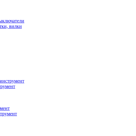
ыключатели
тки, вилки
инструмент
трумент
мент
струмент