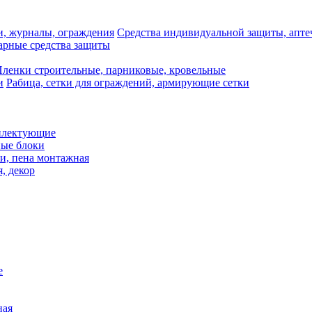
Средства индивидуальной защиты, апте
рные средства защиты
ленки строительные, парниковые, кровельные
Рабица, сетки для ограждений, армирующие сетки
плектующие
ные блоки
и, пена монтажная
, декор
е
ная