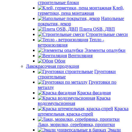
строительные блоки
Клей,
герметики, пена монтажная
Напольные
покрытия, декор
Плита OSB, ДВП
Строительные смеси
Тепло -
ветроизоляция
Элементы опалубки
Вентиляция
Обои
Лакокрасочная продукция
Грунтовки
строительные
Грунтовки по
металлу
Краска фасадная
Краска
водоэмульсионная
Краска
штемпельная, краска-спрей
Лаки, морилки, серебрянка, пропитки
Эмали