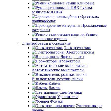
Ремни клиновые
Рукава
резиновые и ПВХ
Оргстекло,
поликарбонат
Прокладочные
материалы
Резино-
технические изделия
Электротовары и освещение
Электромонтаж
Электропатроны
Ящики, щиты
Прожекторы
Автоматические выключатели
Выключатели, розетки, вилки
Кабель
Лампы
Светильники
Удлинители
Фонари
Электротовары
прочие