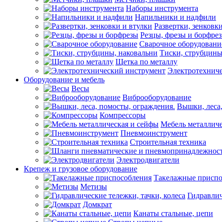
Наборы инструмента
Напильники и надфили
Развертки, зенковк
Резцы, фрезы и борфре
Сварочное оборудовани
Тиски, струбцины
Щетка по металлу
Электротехнич
Оборудование и мебель
Весы
Виброоборудование
Вышки, леса,
Компрессоры
Мебель металличе
Пневмоинструмент
Строительная техника
Электродвигатели
Крепеж и грузовое оборудование
Такелажные приспо
Метизы
Гидравлич
Домкрат
Канаты стальные, цепи