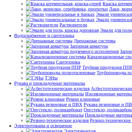
Краска штемпе
Лаки, мори
Эмали универсал
Эмали универсал
Растворители
Эмали для пола
Водоснабжение и сантехника
Дренажные системы
Запорная арматура
Запор
Канализационные си
Сантехника
Трубная продукция ПП
Трубопроводы п
ТЭНы
Рукава и прокладочные материалы
Асбестотехнические
Изоляционные матери
Ремни клиновые
Рукава резиновые и П
Оргстекло, поликарбон
Прокладочные матери
Резино-технические
Электротовары и освещение
Электромонтаж