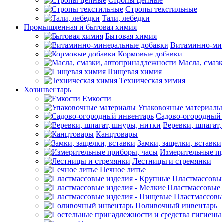
Стропы цепные
Стропы текстильные
Тали, лебедки
Промышленная и бытовая химия
Бытовая химия
Витаминно-ми
Кормовые добавки
Масла, смаз
Пищевая химия
Техническая химия
Хозинвентарь
Емкости
Упаковочные материалы
Садово-огородный
Веревки, шпагат
Канцтовары
Замки, защелки, вставки
Измерительные п
Лестницы и стремянки
Печное литье
Пластмассовы
Пластмассовые 
Пластмассовы
Поливочный инвентарь