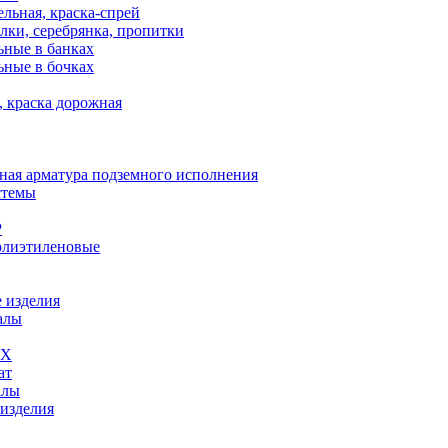
льная, краска-спрей
лки, серебрянка, пропитки
ьные в банках
ьные в бочках
, краска дорожная
ная арматура подземного исполнения
стемы
Р
олиэтиленовые
 изделия
алы
ВХ
ат
алы
 изделия