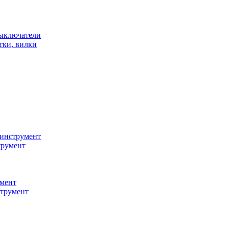
ыключатели
тки, вилки
инструмент
трумент
мент
струмент