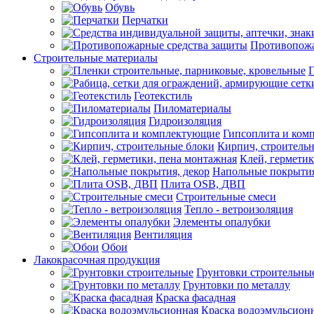
Обувь
Перчатки
Противопожа
Строительные материалы
П
Геотекстиль
Пиломатериалы
Гидроизоляция
Гипсоплита и ком
Кирпич, строитель
Клей, герметик
Напольные покрытия
Плита OSB, ДВП
Строительные смеси
Тепло - ветроизоляция
Элементы опалубки
Вентиляция
Обои
Лакокрасочная продукция
Грунтовки строительны
Грунтовки по металлу
Краска фасадная
Краска водоэмульсион