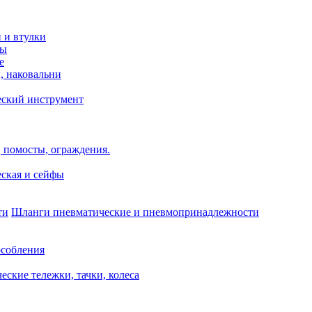
и и втулки
зы
е
, наковальни
еский инструмент
 помосты, ограждения.
ская и сейфы
Шланги пневматические и пневмопринадлежности
собления
еские тележки, тачки, колеса