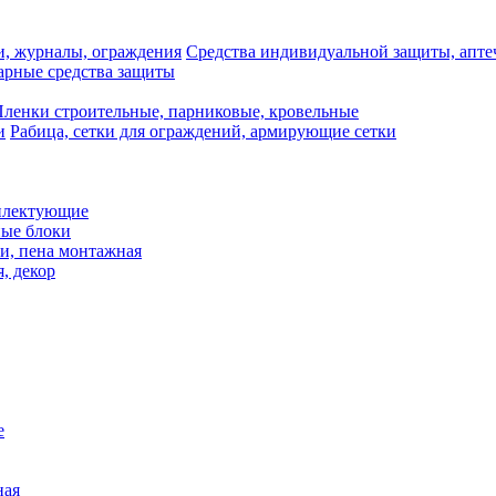
Средства индивидуальной защиты, апте
рные средства защиты
ленки строительные, парниковые, кровельные
Рабица, сетки для ограждений, армирующие сетки
плектующие
ные блоки
и, пена монтажная
, декор
е
ная