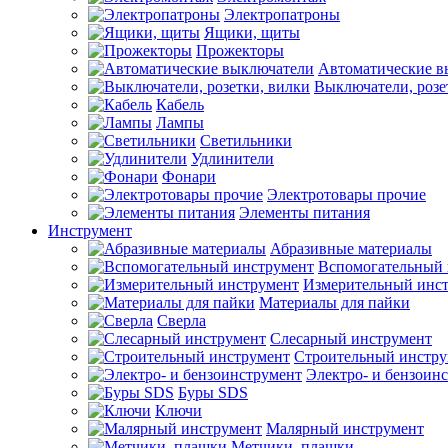
Электропатроны
Ящики, щиты
Прожекторы
Автоматические в
Выключатели, розе
Кабель
Лампы
Светильники
Удлинители
Фонари
Электротовары прочие
Элементы питания
Инструмент
Абразивные материалы
Вспомогательный 
Измерительный инс
Материалы для пайки
Сверла
Слесарный инструмент
Строительный инстру
Электро- и бензоин
Буры SDS
Ключи
Малярный инструмент
Метчики, плашки