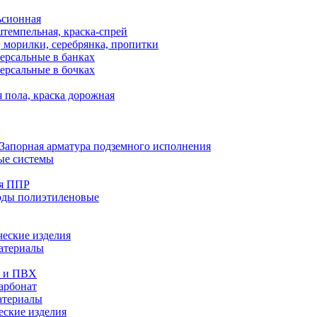
ьсионная
темпельная, краска-спрей
 морилки, серебрянка, пропитки
ерсальные в банках
ерсальные в бочках
 пола, краска дорожная
Запорная арматура подземного исполнения
ые системы
ия ППР
оды полиэтиленовые
еские изделия
атериалы
е и ПВХ
арбонат
атериалы
еские изделия