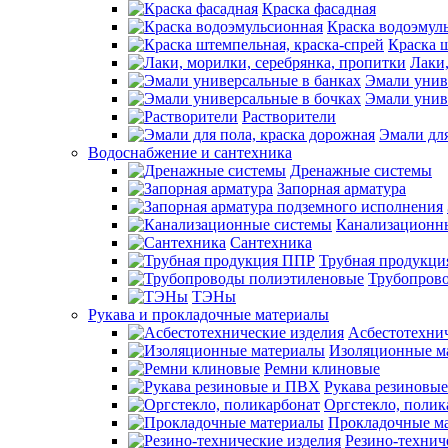
Краска фасадная
Краска водоэмул
Краска ш
Лаки,
Эмали унив
Эмали унив
Растворители
Эмали для
Водоснабжение и сантехника
Дренажные системы
Запорная арматура
Канализационн
Сантехника
Трубная продукц
Трубопров
ТЭНы
Рукава и прокладочные материалы
Асбестотехнич
Изоляционные м
Ремни клиновые
Рукава резиновы
Оргстекло, полик
Прокладочные м
Резино-технич