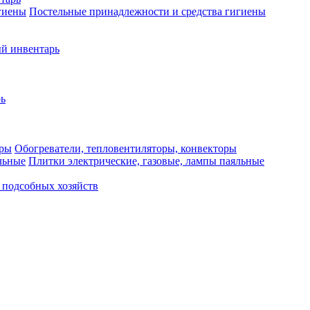
Постельные принадлежности и средства гигиены
й инвентарь
ь
Обогреватели, тепловентиляторы, конвекторы
Плитки электрические, газовые, лампы паяльные
 подсобных хозяйств