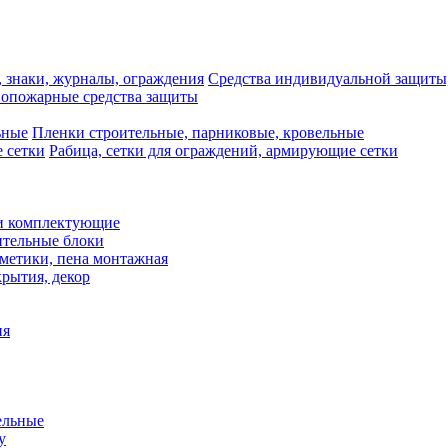
Средства индивидуальной защиты,
опожарные средства защиты
Пленки строительные, парниковые, кровельные
Рабица, сетки для ограждений, армирующие сетки
и комплектующие
ительные блоки
рметики, пена монтажная
рытия, декор
ия
ельные
у