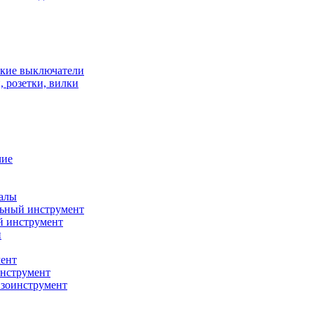
кие выключатели
 розетки, вилки
чие
алы
ьный инструмент
й инструмент
и
ент
нструмент
нзоинструмент