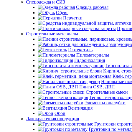
Спецодежда и СИЗ
Одежда рабочая
Обувь
Перчатки
Против
Строительные материалы
Геотекстиль
Пиломатериалы
Гидроизоляция
Гипсоплита 
Кирпич, стро
Клей, ге
Напольные пок
Плита OSB, ДВП
Строительные смеси
Тепло - ветроизоляц
Элементы опалубки
Вентиляция
Обои
Лакокрасочная продукция
Грунтовки строит
Грунтовки по металл