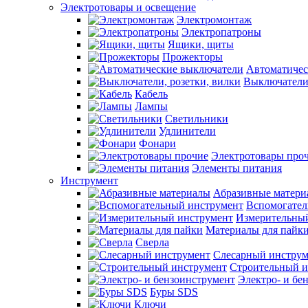
Электротовары и освещение
Электромонтаж
Электропатроны
Ящики, щиты
Прожекторы
Автоматичес
Выключатели,
Кабель
Лампы
Светильники
Удлинители
Фонари
Электротовары про
Элементы питания
Инструмент
Абразивные матери
Вспомогател
Измерительны
Материалы для пайк
Сверла
Слесарный инструм
Строительный и
Электро- и бе
Буры SDS
Ключи