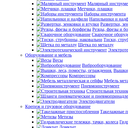
Малярный инструме
Метчики, плашки
Наборы инструмента
Напильники и над
Развертки, зе
Резцы, фрезы и б
Сварочное оборуд
Тиски, стру
Щетка по металлу
Электрот
Оборудование и мебель
Весы
Виброоборудование
Вышки,
Компрессоры
Мебель мет
Пневмоинструмент
Строительная техни
Электродвигатели
Крепеж и грузовое оборудование
Такелажные п
Метизы
Гидр
Домкрат