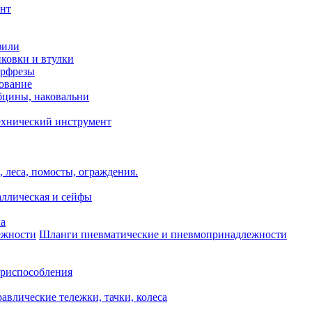
нт
фили
нковки и втулки
орфрезы
ование
бцины, наковальни
ехнический инструмент
 леса, помосты, ограждения.
аллическая и сейфы
ка
Шланги пневматические и пневмопринадлежности
риспособления
авлические тележки, тачки, колеса