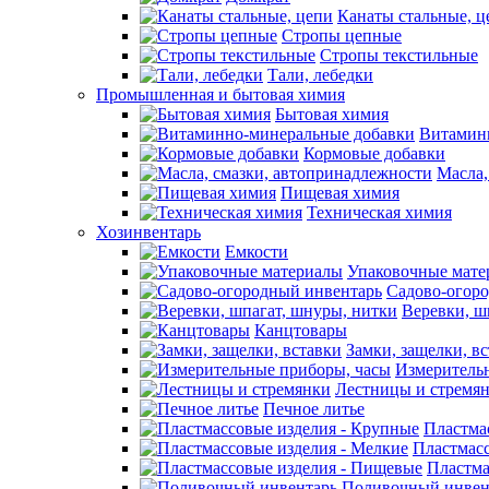
Канаты стальные, ц
Стропы цепные
Стропы текстильные
Тали, лебедки
Промышленная и бытовая химия
Бытовая химия
Витамин
Кормовые добавки
Масла,
Пищевая химия
Техническая химия
Хозинвентарь
Емкости
Упаковочные мате
Садово-огор
Веревки, ш
Канцтовары
Замки, защелки, в
Измеритель
Лестницы и стремя
Печное литье
Пластма
Пластмасс
Пластма
Поливочный инвен