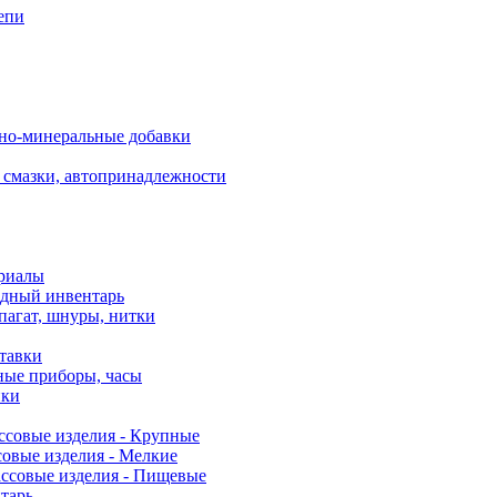
епи
но-минеральные добавки
 смазки, автопринадлежности
риалы
одный инвентарь
пагат, шнуры, нитки
ставки
ные приборы, часы
нки
ссовые изделия - Крупные
овые изделия - Мелкие
ссовые изделия - Пищевые
тарь