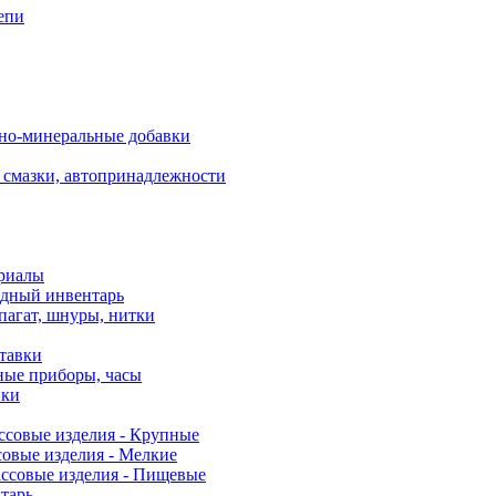
епи
но-минеральные добавки
 смазки, автопринадлежности
риалы
одный инвентарь
пагат, шнуры, нитки
ставки
ные приборы, часы
нки
ссовые изделия - Крупные
овые изделия - Мелкие
ссовые изделия - Пищевые
тарь