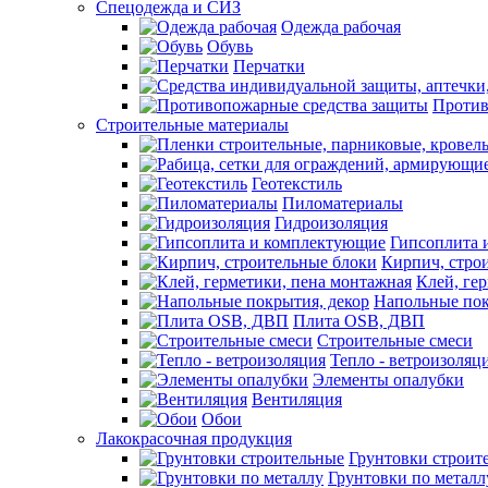
Спецодежда и СИЗ
Одежда рабочая
Обувь
Перчатки
Против
Строительные материалы
Геотекстиль
Пиломатериалы
Гидроизоляция
Гипсоплита 
Кирпич, стро
Клей, ге
Напольные пок
Плита OSB, ДВП
Строительные смеси
Тепло - ветроизоляц
Элементы опалубки
Вентиляция
Обои
Лакокрасочная продукция
Грунтовки строит
Грунтовки по металл