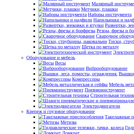
Малярный инструме
Метчики, плашки
Наборы инструмента
Напильники и над
Развертки, зе
Резцы, фрезы и б
Сварочное оборуд
Тиски, стру
Щетка по металлу
Электрот
Оборудование и мебель
Весы
Виброоборудование
Вышки,
Компрессоры
Мебель мет
Пневмоинструмент
Строительная техни
Электродвигатели
Крепеж и грузовое оборудование
Такелажные п
Метизы
Гидр
Домкрат