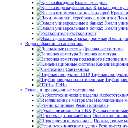
Краска фасадная
Краска водоэмул
Краска ш
Лаки,
Эмали унив
Эмали унив
Растворители
Эмали для
Водоснабжение и сантехника
Дренажные системы
Запорная арматура
Канализационн
Сантехника
Трубная продукц
Трубопров
ТЭНы
Рукава и прокладочные материалы
Асбестотехнич
Изоляционные м
Ремни клиновые
Рукава резиновы
Оргстекло, полик
Прокладочные м
Резино-технич