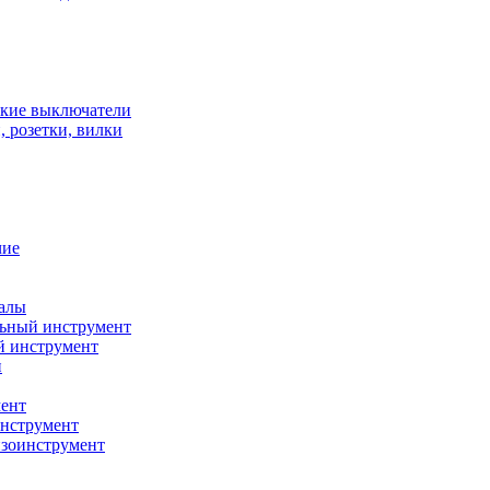
кие выключатели
 розетки, вилки
чие
алы
ьный инструмент
й инструмент
и
ент
нструмент
нзоинструмент