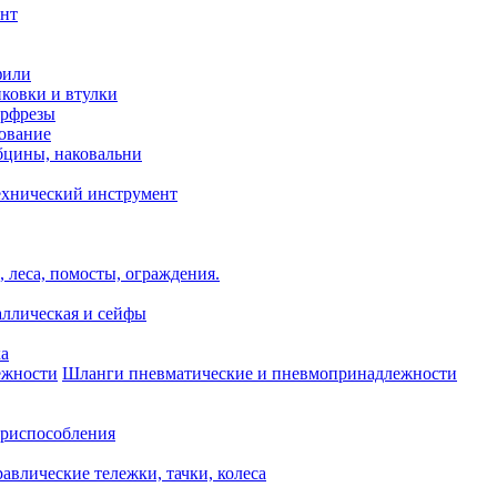
нт
фили
нковки и втулки
орфрезы
ование
бцины, наковальни
ехнический инструмент
 леса, помосты, ограждения.
аллическая и сейфы
ка
Шланги пневматические и пневмопринадлежности
риспособления
авлические тележки, тачки, колеса