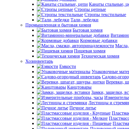
Канаты стальные, ц
Стропы цепные
Стропы текстильные
Тали, лебедки
Промышленная и бытовая химия
Бытовая химия
Витамин
Кормовые добавки
Масла,
Пищевая химия
Техническая химия
Хозинвентарь
Емкости
Упаковочные мате
Садово-огор
Веревки, ш
Канцтовары
Замки, защелки, в
Измеритель
Лестницы и стремя
Печное литье
Пластма
Пластмасс
Пластма
Поливочный инвен