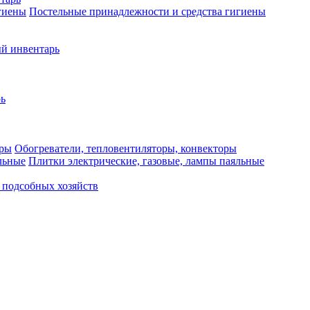
Постельные принадлежности и средства гигиены
й инвентарь
ь
Обогреватели, тепловентиляторы, конвекторы
Плитки электрические, газовые, лампы паяльные
 подсобных хозяйств