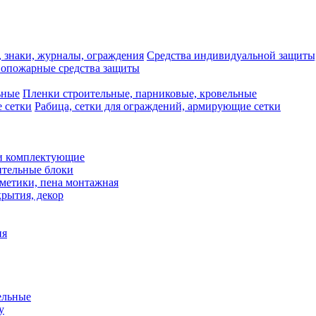
Средства индивидуальной защиты,
опожарные средства защиты
Пленки строительные, парниковые, кровельные
Рабица, сетки для ограждений, армирующие сетки
и комплектующие
ительные блоки
рметики, пена монтажная
рытия, декор
ия
ельные
у