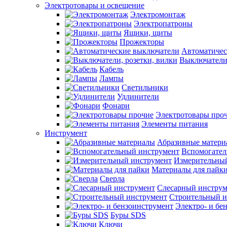
Электротовары и освещение
Электромонтаж
Электропатроны
Ящики, щиты
Прожекторы
Автоматичес
Выключатели,
Кабель
Лампы
Светильники
Удлинители
Фонари
Электротовары про
Элементы питания
Инструмент
Абразивные матери
Вспомогател
Измерительны
Материалы для пайк
Сверла
Слесарный инструм
Строительный и
Электро- и бе
Буры SDS
Ключи