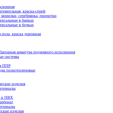
ьсионная
темпельная, краска-спрей
 морилки, серебрянка, пропитки
ерсальные в банках
ерсальные в бочках
 пола, краска дорожная
Запорная арматура подземного исполнения
ые системы
ия ППР
оды полиэтиленовые
еские изделия
атериалы
е и ПВХ
арбонат
атериалы
еские изделия