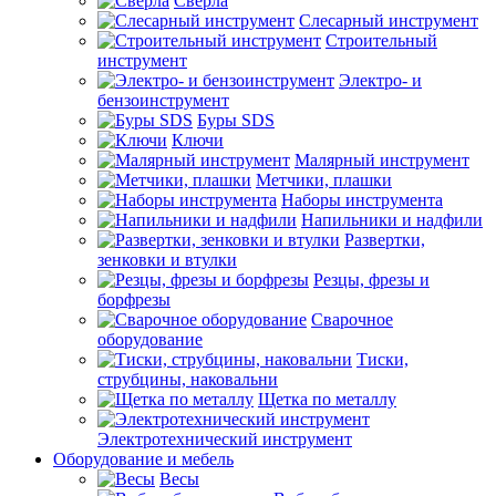
Сверла
Слесарный инструмент
Строительный
инструмент
Электро- и
бензоинструмент
Буры SDS
Ключи
Малярный инструмент
Метчики, плашки
Наборы инструмента
Напильники и надфили
Развертки,
зенковки и втулки
Резцы, фрезы и
борфрезы
Сварочное
оборудование
Тиски,
струбцины, наковальни
Щетка по металлу
Электротехнический инструмент
Оборудование и мебель
Весы