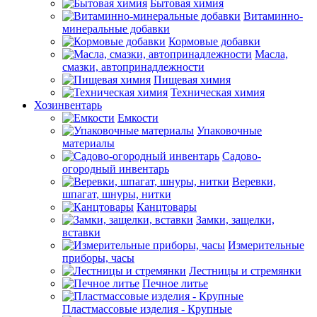
Бытовая химия
Витаминно-
минеральные добавки
Кормовые добавки
Масла,
смазки, автопринадлежности
Пищевая химия
Техническая химия
Хозинвентарь
Емкости
Упаковочные
материалы
Садово-
огородный инвентарь
Веревки,
шпагат, шнуры, нитки
Канцтовары
Замки, защелки,
вставки
Измерительные
приборы, часы
Лестницы и стремянки
Печное литье
Пластмассовые изделия - Крупные