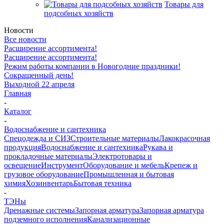
Товары для
подсобных хозяйств
Новости
Все новости
Расширение ассортимента!
Расширение ассортимента!
Режим работы компании в Новогодние праздники!
Сокращенный день!
Выходной 22 апреля
Главная
-
Каталог
-
Водоснабжение и сантехника
Спецодежда и СИЗ
Строительные материалы
Лакокрасочная
продукция
Водоснабжение и сантехника
Рукава и
прокладочные материалы
Электротовары и
освещение
Инструмент
Оборудование и мебель
Крепеж и
грузовое оборудование
Промышленная и бытовая
химия
Хозинвентарь
Бытовая техника
-
ТЭНы
Дренажные системы
Запорная арматура
Запорная арматура
подземного исполнения
Канализационные