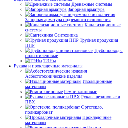
Дренажные системы
Запорная арматура
Запорная арматура подземного исполнения
Канализационные
системы
Сантехника
Трубная продукция
ППР
Трубопроводы
полиэтиленовые
ТЭНы
Рукава и прокладочные материалы
Асбестотехнические изделия
Изоляционные
материалы
Ремни клиновые
Рукава резиновые и
ПВХ
Оргстекло,
поликарбонат
Прокладочные
материалы
Резино-