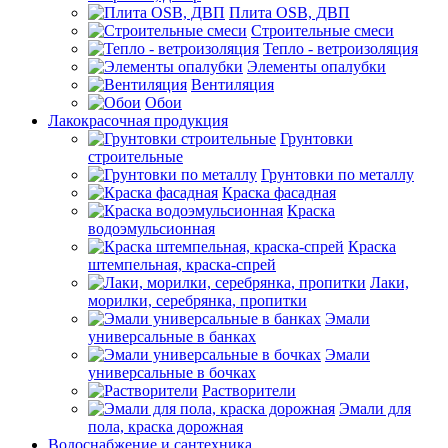
Плита OSB, ДВП
Строительные смеси
Тепло - ветроизоляция
Элементы опалубки
Вентиляция
Обои
Лакокрасочная продукция
Грунтовки
строительные
Грунтовки по металлу
Краска фасадная
Краска
водоэмульсионная
Краска
штемпельная, краска-спрей
Лаки,
морилки, серебрянка, пропитки
Эмали
универсальные в банках
Эмали
универсальные в бочках
Растворители
Эмали для
пола, краска дорожная
Водоснабжение и сантехника