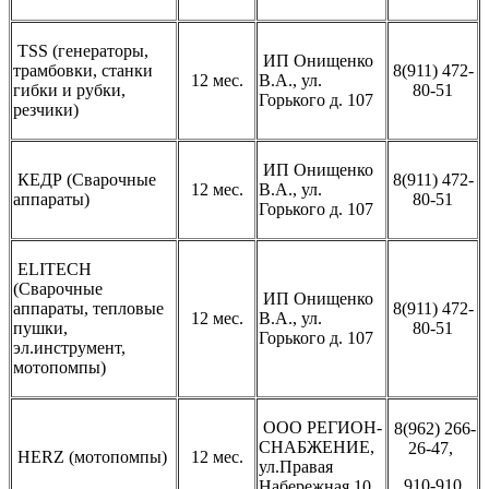
TSS (генераторы,
ИП Онищенко
трамбовки, станки
8(911) 472-
12 мес.
В.А., ул.
гибки и рубки,
80-51
Горького д. 107
резчики)
ИП Онищенко
КЕДР (Сварочные
8(911) 472-
12 мес.
В.А., ул.
аппараты)
80-51
Горького д. 107
ELITECH
(Сварочные
ИП Онищенко
аппараты, тепловые
8(911) 472-
12 мес.
В.А., ул.
пушки,
80-51
Горького д. 107
эл.инструмент,
мотопомпы)
ООО РЕГИОН-
8(962) 266-
СНАБЖЕНИЕ,
26-47,
HERZ (мотопомпы)
12 мес.
ул.Правая
910-910
Набережная 10