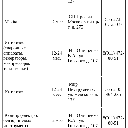
137
СЦ Профиль,
555-273,
Makita
12 мес.
Московский пр-
67-25-69
т, д. 275
Интерскол
(сварочные
ИП Онищенко
аппараты,
12-24
8(911) 472-
В.А., ул.
генераторы,
мес.
80-51
Горького д. 107
компрессоры,
тепл.пушки)
Мир
12-24
Инструмента,
365-210,
Интерскол
мес.
ул. Невского, д.
464-235
137
Калибр (электро,
ИП Онищенко
8(911) 472-
бензо, пневмо
12 мес.
В.А., ул.
80-51
инструмент)
Горького д. 107