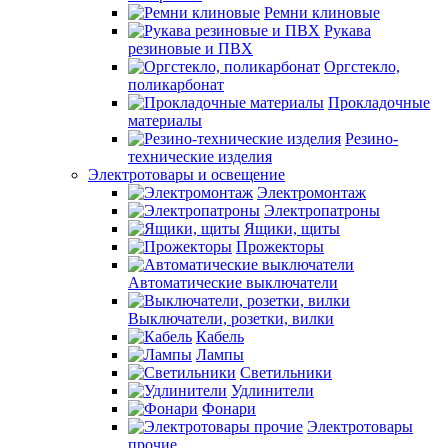
Ремни клиновые
Рукава
резиновые и ПВХ
Оргстекло,
поликарбонат
Прокладочные
материалы
Резино-
технические изделия
Электротовары и освещение
Электромонтаж
Электропатроны
Ящики, щиты
Прожекторы
Автоматические выключатели
Выключатели, розетки, вилки
Кабель
Лампы
Светильники
Удлинители
Фонари
Электротовары
прочие