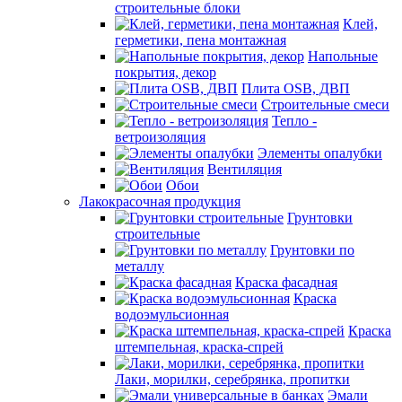
строительные блоки
Клей,
герметики, пена монтажная
Напольные
покрытия, декор
Плита OSB, ДВП
Строительные смеси
Тепло -
ветроизоляция
Элементы опалубки
Вентиляция
Обои
Лакокрасочная продукция
Грунтовки
строительные
Грунтовки по
металлу
Краска фасадная
Краска
водоэмульсионная
Краска
штемпельная, краска-спрей
Лаки, морилки, серебрянка, пропитки
Эмали