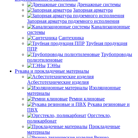
Дренажные системы
Запорная арматура
Запорная арматура подземного исполнения
Канализационные
системы
Сантехника
Трубная продукция
ППР
Трубопроводы
полиэтиленовые
ТЭНы
Рукава и прокладочные материалы
Асбестотехнические изделия
Изоляционные
материалы
Ремни клиновые
Рукава резиновые и
ПВХ
Оргстекло,
поликарбонат
Прокладочные
материалы
Резино-