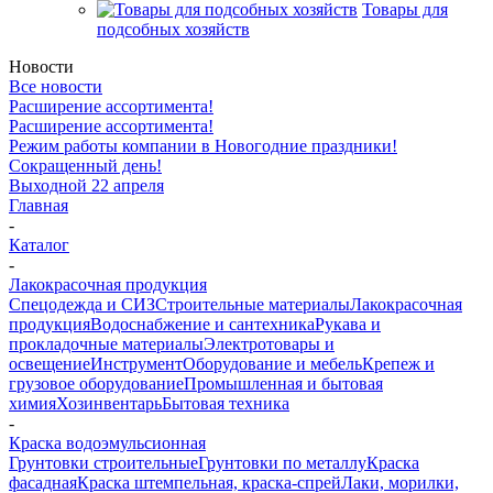
Товары для
подсобных хозяйств
Новости
Все новости
Расширение ассортимента!
Расширение ассортимента!
Режим работы компании в Новогодние праздники!
Сокращенный день!
Выходной 22 апреля
Главная
-
Каталог
-
Лакокрасочная продукция
Спецодежда и СИЗ
Строительные материалы
Лакокрасочная
продукция
Водоснабжение и сантехника
Рукава и
прокладочные материалы
Электротовары и
освещение
Инструмент
Оборудование и мебель
Крепеж и
грузовое оборудование
Промышленная и бытовая
химия
Хозинвентарь
Бытовая техника
-
Краска водоэмульсионная
Грунтовки строительные
Грунтовки по металлу
Краска
фасадная
Краска штемпельная, краска-спрей
Лаки, морилки,