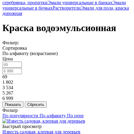
серебрянка, пропитки
Эмали универсальные в банках
Эмали
универсальные в бочках
Растворители
Эмали для пола, краска
дорожная
Краска водоэмульсионная
Фильтр:
Сортировка
По алфавиту (возрастание)
Цена
69
1 802
3 534
5 267
6 999
Показать
Сбросить
Фильтр
По популярности
По алфавиту
По цене
Быстрый просмотр
Известь садовая, клеевая для деревьев