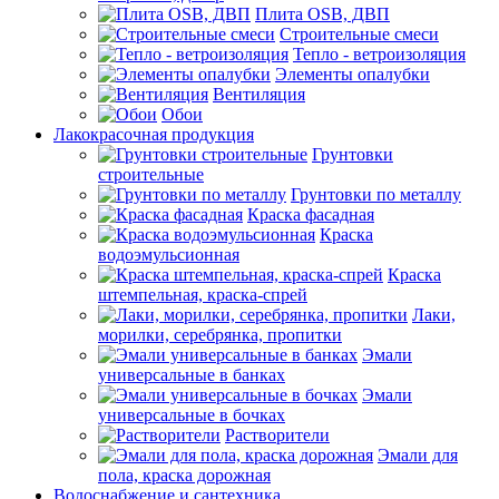
Плита OSB, ДВП
Строительные смеси
Тепло - ветроизоляция
Элементы опалубки
Вентиляция
Обои
Лакокрасочная продукция
Грунтовки
строительные
Грунтовки по металлу
Краска фасадная
Краска
водоэмульсионная
Краска
штемпельная, краска-спрей
Лаки,
морилки, серебрянка, пропитки
Эмали
универсальные в банках
Эмали
универсальные в бочках
Растворители
Эмали для
пола, краска дорожная
Водоснабжение и сантехника