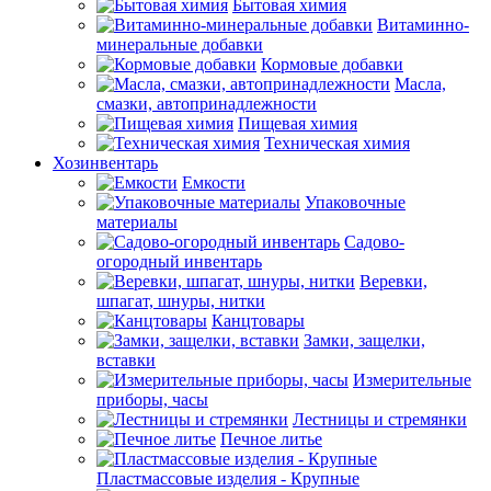
Бытовая химия
Витаминно-
минеральные добавки
Кормовые добавки
Масла,
смазки, автопринадлежности
Пищевая химия
Техническая химия
Хозинвентарь
Емкости
Упаковочные
материалы
Садово-
огородный инвентарь
Веревки,
шпагат, шнуры, нитки
Канцтовары
Замки, защелки,
вставки
Измерительные
приборы, часы
Лестницы и стремянки
Печное литье
Пластмассовые изделия - Крупные