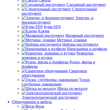
Сверла
Слесарный инструмент
Строительный
инструмент
Электро- и
бензоинструмент
Буры SDS
Ключи
Малярный инструмент
Метчики, плашки
Наборы инструмента
Напильники и надфили
Развертки,
зенковки и втулки
Резцы, фрезы и
борфрезы
Сварочное
оборудование
Тиски,
струбцины, наковальни
Щетка по металлу
Электротехнический инструмент
Оборудование и мебель
Весы