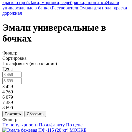
краска-спрей
Лаки, морилки, серебрянка, пропитки
Эмали
универсальные в банках
Растворители
Эмали для пола, краска
дорожная
Эмали универсальные в
бочках
Фильтр:
Сортировка
По алфавиту (возрастание)
Цена
3 459
4 769
6 079
7 389
8 699
Показать
Сбросить
Фильтр
По популярности
По алфавиту
По цене