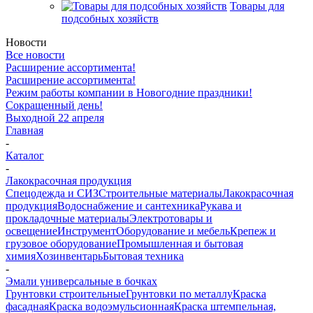
Товары для
подсобных хозяйств
Новости
Все новости
Расширение ассортимента!
Расширение ассортимента!
Режим работы компании в Новогодние праздники!
Сокращенный день!
Выходной 22 апреля
Главная
-
Каталог
-
Лакокрасочная продукция
Спецодежда и СИЗ
Строительные материалы
Лакокрасочная
продукция
Водоснабжение и сантехника
Рукава и
прокладочные материалы
Электротовары и
освещение
Инструмент
Оборудование и мебель
Крепеж и
грузовое оборудование
Промышленная и бытовая
химия
Хозинвентарь
Бытовая техника
-
Эмали универсальные в бочках
Грунтовки строительные
Грунтовки по металлу
Краска
фасадная
Краска водоэмульсионная
Краска штемпельная,