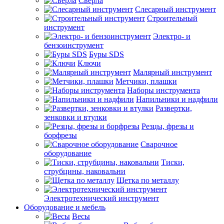
Сверла
Слесарный инструмент
Строительный
инструмент
Электро- и
бензоинструмент
Буры SDS
Ключи
Малярный инструмент
Метчики, плашки
Наборы инструмента
Напильники и надфили
Развертки,
зенковки и втулки
Резцы, фрезы и
борфрезы
Сварочное
оборудование
Тиски,
струбцины, наковальни
Щетка по металлу
Электротехнический инструмент
Оборудование и мебель
Весы