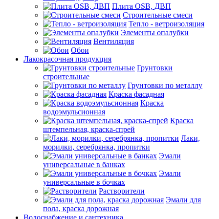
Плита OSB, ДВП
Строительные смеси
Тепло - ветроизоляция
Элементы опалубки
Вентиляция
Обои
Лакокрасочная продукция
Грунтовки
строительные
Грунтовки по металлу
Краска фасадная
Краска
водоэмульсионная
Краска
штемпельная, краска-спрей
Лаки,
морилки, серебрянка, пропитки
Эмали
универсальные в банках
Эмали
универсальные в бочках
Растворители
Эмали для
пола, краска дорожная
Водоснабжение и сантехника