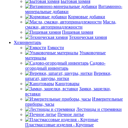
Бытовая химия
Витаминно-
минеральные добавки
Кормовые добавки
Масла,
смазки, автопринадлежности
Пищевая химия
Техническая химия
Хозинвентарь
Емкости
Упаковочные
материалы
Садово-
огородный инвентарь
Веревки,
шпагат, шнуры, нитки
Канцтовары
Замки, защелки,
вставки
Измерительные
приборы, часы
Лестницы и стремянки
Печное литье
Пластмассовые изделия - Крупные