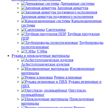
Дренажные системы
Запорная арматура
Запорная арматура подземного исполнения
Канализационные
системы
Сантехника
Трубная продукция
ППР
Трубопроводы
полиэтиленовые
ТЭНы
Рукава и прокладочные материалы
Асбестотехнические изделия
Изоляционные
материалы
Ремни клиновые
Рукава резиновые и
ПВХ
Оргстекло,
поликарбонат
Прокладочные
материалы
Резино-