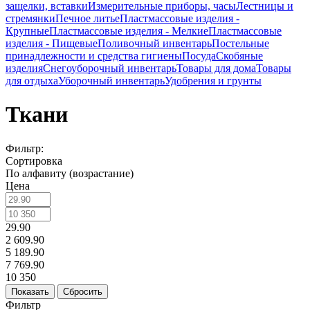
защелки, вставки
Измерительные приборы, часы
Лестницы и
стремянки
Печное литье
Пластмассовые изделия -
Крупные
Пластмассовые изделия - Мелкие
Пластмассовые
изделия - Пищевые
Поливочный инвентарь
Постельные
принадлежности и средства гигиены
Посуда
Скобяные
изделия
Снегоуборочный инвентарь
Товары для дома
Товары
для отдыха
Уборочный инвентарь
Удобрения и грунты
Ткани
Фильтр:
Сортировка
По алфавиту (возрастание)
Цена
29.90
2 609.90
5 189.90
7 769.90
10 350
Показать
Сбросить
Фильтр