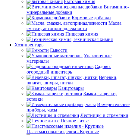
Бытовая химия
Витаминно-
минеральные добавки
Кормовые добавки
Масла,
смазки, автопринадлежности
Пищевая химия
Техническая химия
Хозинвентарь
Емкости
Упаковочные
материалы
Садово-
огородный инвентарь
Веревки,
шпагат, шнуры, нитки
Канцтовары
Замки, защелки,
вставки
Измерительные
приборы, часы
Лестницы и стремянки
Печное литье
Пластмассовые изделия - Крупные