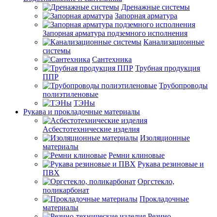
Дренажные системы
Запорная арматура
Запорная арматура подземного исполнения
Канализационные
системы
Сантехника
Трубная продукция
ППР
Трубопроводы
полиэтиленовые
ТЭНы
Рукава и прокладочные материалы
Асбестотехнические изделия
Изоляционные
материалы
Ремни клиновые
Рукава резиновые и
ПВХ
Оргстекло,
поликарбонат
Прокладочные
материалы
Резино-