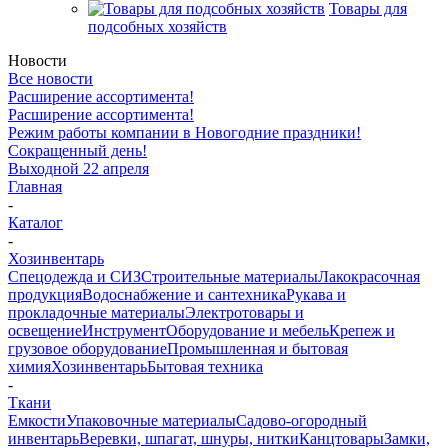
Товары для
подсобных хозяйств
Новости
Все новости
Расширение ассортимента!
Расширение ассортимента!
Режим работы компании в Новогодние праздники!
Сокращенный день!
Выходной 22 апреля
Главная
-
Каталог
-
Хозинвентарь
Спецодежда и СИЗ
Строительные материалы
Лакокрасочная
продукция
Водоснабжение и сантехника
Рукава и
прокладочные материалы
Электротовары и
освещение
Инструмент
Оборудование и мебель
Крепеж и
грузовое оборудование
Промышленная и бытовая
химия
Хозинвентарь
Бытовая техника
-
Ткани
Емкости
Упаковочные материалы
Садово-огородный
инвентарь
Веревки, шпагат, шнуры, нитки
Канцтовары
Замки,