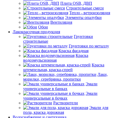
Плита OSB, ДВП
Строительные смеси
Тепло - ветроизоляция
Элементы опалубки
Вентиляция
Обои
Лакокрасочная продукция
Грунтовки
строительные
Грунтовки по металлу
Краска фасадная
Краска
водоэмульсионная
Краска
штемпельная, краска-спрей
Лаки,
морилки, серебрянка, пропитки
Эмали
универсальные в банках
Эмали
универсальные в бочках
Растворители
Эмали для
пола, краска дорожная
Водоснабжение и сантехника