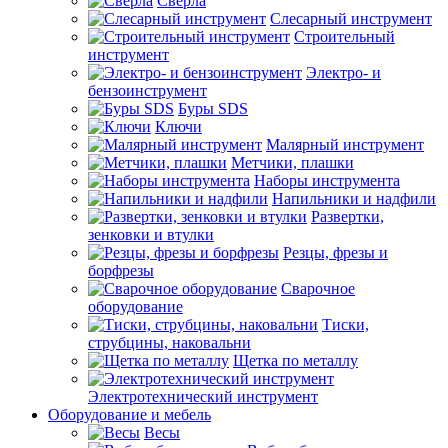
Сверла
Слесарный инструмент
Строительный
инструмент
Электро- и
бензоинструмент
Буры SDS
Ключи
Малярный инструмент
Метчики, плашки
Наборы инструмента
Напильники и надфили
Развертки,
зенковки и втулки
Резцы, фрезы и
борфрезы
Сварочное
оборудование
Тиски,
струбцины, наковальни
Щетка по металлу
Электротехнический инструмент
Оборудование и мебель
Весы