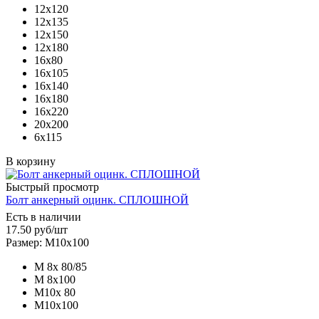
12х120
12х135
12х150
12х180
16х80
16х105
16х140
16х180
16х220
20х200
6х115
В корзину
Быстрый просмотр
Болт анкерный оцинк. СПЛОШНОЙ
Есть в наличии
17.50
руб
/шт
Размер: М10х100
М 8х 80/85
М 8х100
М10х 80
М10х100