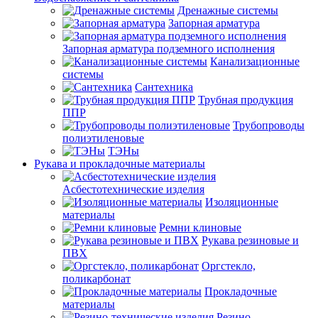
Дренажные системы
Запорная арматура
Запорная арматура подземного исполнения
Канализационные
системы
Сантехника
Трубная продукция
ППР
Трубопроводы
полиэтиленовые
ТЭНы
Рукава и прокладочные материалы
Асбестотехнические изделия
Изоляционные
материалы
Ремни клиновые
Рукава резиновые и
ПВХ
Оргстекло,
поликарбонат
Прокладочные
материалы
Резино-