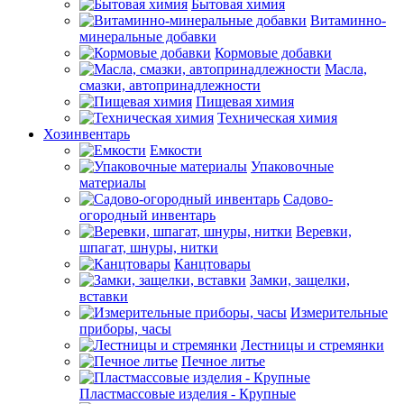
Бытовая химия
Витаминно-
минеральные добавки
Кормовые добавки
Масла,
смазки, автопринадлежности
Пищевая химия
Техническая химия
Хозинвентарь
Емкости
Упаковочные
материалы
Садово-
огородный инвентарь
Веревки,
шпагат, шнуры, нитки
Канцтовары
Замки, защелки,
вставки
Измерительные
приборы, часы
Лестницы и стремянки
Печное литье
Пластмассовые изделия - Крупные