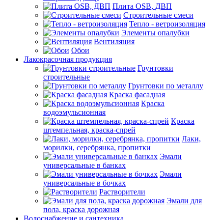
Плита OSB, ДВП
Строительные смеси
Тепло - ветроизоляция
Элементы опалубки
Вентиляция
Обои
Лакокрасочная продукция
Грунтовки
строительные
Грунтовки по металлу
Краска фасадная
Краска
водоэмульсионная
Краска
штемпельная, краска-спрей
Лаки,
морилки, серебрянка, пропитки
Эмали
универсальные в банках
Эмали
универсальные в бочках
Растворители
Эмали для
пола, краска дорожная
Водоснабжение и сантехника