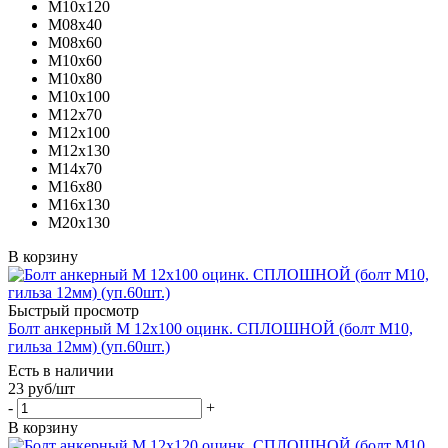
М10х120
М08х40
М08х60
М10х60
М10х80
М10х100
М12х70
М12х100
М12х130
М14х70
М16х80
М16х130
М20х130
В корзину
Быстрый просмотр
Болт анкерный М 12х100 оцинк. СПЛОШНОЙ (болт М10,
гильза 12мм) (уп.60шт.)
Есть в наличии
23
руб
/шт
-
+
В корзину