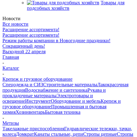
Товары для
подсобных хозяйств
Новости
Все новости
Расширение ассортимента!
Расширение ассортимента!
Режим работы компании в Новогодние праздники!
Сокращенный день!
Выходной 22 апреля
Главная
-
Каталог
-
Крепеж и грузовое оборудование
Спецодежда и СИЗ
Строительные материалы
Лакокрасочная
продукция
Водоснабжение и сантехника
Рукава и
прокладочные материалы
Электротовары и
освещение
Инструмент
Оборудование и мебель
Крепеж и
грузовое оборудование
Промышленная и бытовая
химия
Хозинвентарь
Бытовая техника
-
Метизы
Такелажные приспособления
Гидравлические тележки, тачки,
колеса
Домкрат
Канаты стальные, цепи
Стропы цепные
Стропы