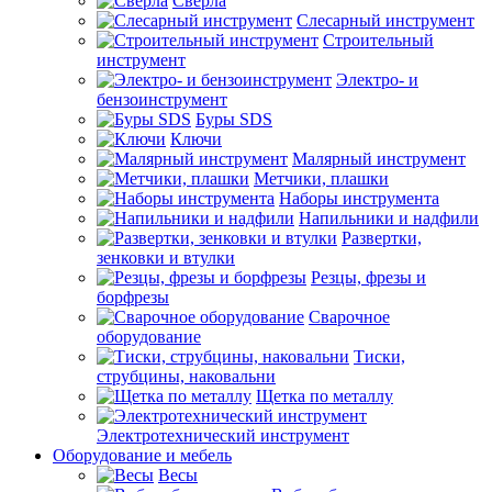
Сверла
Слесарный инструмент
Строительный
инструмент
Электро- и
бензоинструмент
Буры SDS
Ключи
Малярный инструмент
Метчики, плашки
Наборы инструмента
Напильники и надфили
Развертки,
зенковки и втулки
Резцы, фрезы и
борфрезы
Сварочное
оборудование
Тиски,
струбцины, наковальни
Щетка по металлу
Электротехнический инструмент
Оборудование и мебель
Весы