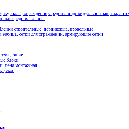
Средства индивидуальной защиты, апте
рные средства защиты
ленки строительные, парниковые, кровельные
Рабица, сетки для ограждений, армирующие сетки
плектующие
ные блоки
и, пена монтажная
, декор
е
ная