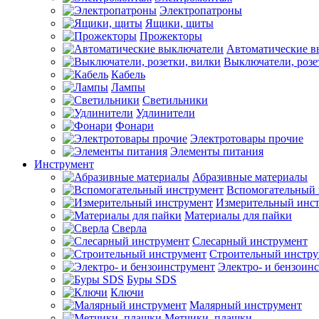
Электропатроны
Ящики, щиты
Прожекторы
Автоматические в
Выключатели, розе
Кабель
Лампы
Светильники
Удлинители
Фонари
Электротовары прочие
Элементы питания
Инструмент
Абразивные материалы
Вспомогательный 
Измерительный инс
Материалы для пайки
Сверла
Слесарный инструмент
Строительный инстру
Электро- и бензоин
Буры SDS
Ключи
Малярный инструмент
Метчики, плашки