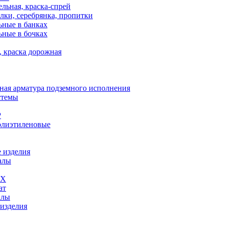
льная, краска-спрей
лки, серебрянка, пропитки
ьные в банках
ьные в бочках
, краска дорожная
ная арматура подземного исполнения
стемы
Р
олиэтиленовые
 изделия
алы
ВХ
ат
алы
 изделия