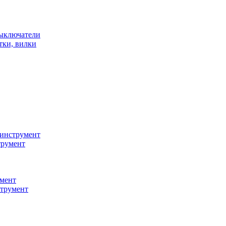
ыключатели
тки, вилки
инструмент
трумент
мент
струмент