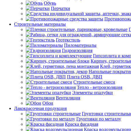
Обувь
Перчатки
Противопожа
Строительные материалы
П
Геотекстиль
Пиломатериалы
Гидроизоляция
Гипсоплита и ком
Кирпич, строитель
Клей, герметик
Напольные покрытия
Плита OSB, ДВП
Строительные смеси
Тепло - ветроизоляция
Элементы опалубки
Вентиляция
Обои
Лакокрасочная продукция
Грунтовки строительны
Грунтовки по металлу
Краска фасадная
Краска водоэмульсион