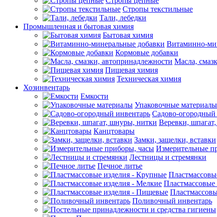
Стропы цепные
Стропы текстильные
Тали, лебедки
Промышленная и бытовая химия
Бытовая химия
Витаминно-ми
Кормовые добавки
Масла, смаз
Пищевая химия
Техническая химия
Хозинвентарь
Емкости
Упаковочные материалы
Садово-огородный
Веревки, шпагат
Канцтовары
Замки, защелки, вставки
Измерительные п
Лестницы и стремянки
Печное литье
Пластмассовы
Пластмассовые 
Пластмассовы
Поливочный инвентарь