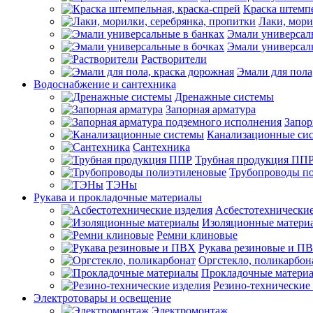
Краска штемпе
Лаки, мори
Эмали универсал
Эмали универсал
Растворители
Эмали для пола
Водоснабжение и сантехника
Дренажные системы
Запорная арматура
Запор
Канализационные си
Сантехника
Трубная продукция ПП
Трубопроводы п
ТЭНы
Рукава и прокладочные материалы
Асбестотехнические
Изоляционные матери
Ремни клиновые
Рукава резиновые и П
Оргстекло, поликарбон
Прокладочные матери
Резино-технические
Электротовары и освещение
Электромонтаж