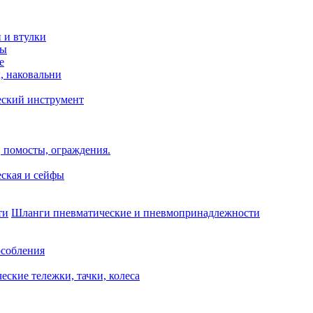
и и втулки
зы
е
, наковальни
еский инструмент
 помосты, ограждения.
ская и сейфы
Шланги пневматические и пневмопринадлежности
собления
еские тележки, тачки, колеса