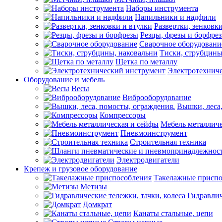
Наборы инструмента
Напильники и надфили
Развертки, зенковк
Резцы, фрезы и борфре
Сварочное оборудовани
Тиски, струбцины
Щетка по металлу
Электротехнич
Оборудование и мебель
Весы
Виброоборудование
Вышки, леса,
Компрессоры
Мебель металличе
Пневмоинструмент
Строительная техника
Электродвигатели
Крепеж и грузовое оборудование
Такелажные приспо
Метизы
Гидравлич
Домкрат
Канаты стальные, цепи