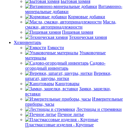
Бытовая химия
Витаминно-
минеральные добавки
Кормовые добавки
Масла,
смазки, автопринадлежности
Пищевая химия
Техническая химия
Хозинвентарь
Емкости
Упаковочные
материалы
Садово-
огородный инвентарь
Веревки,
шпагат, шнуры, нитки
Канцтовары
Замки, защелки,
вставки
Измерительные
приборы, часы
Лестницы и стремянки
Печное литье
Пластмассовые изделия - Крупные