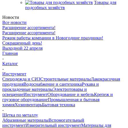
Товары для
подсобных хозяйств
Новости
Все новости
Расширение ассортимента!
Расширение ассортимента!
Режим работы компании в Новогодние праздники!
Сокращенный день!
Выходной 22 апреля
Главная
-
Каталог
-
Инструмент
Спецодежда и СИЗ
Строительные материалы
Лакокрасочная
продукция
Водоснабжение и сантехника
Рукава и
прокладочные материалы
Электротовары и
освещение
Инструмент
Оборудование и мебель
Крепеж и
грузовое оборудование
Промышленная и бытовая
химия
Хозинвентарь
Бытовая техника
-
Щетка по металлу
Абразивные материалы
Вспомогательный
инструмент
Измерительный инструмент
Материалы для