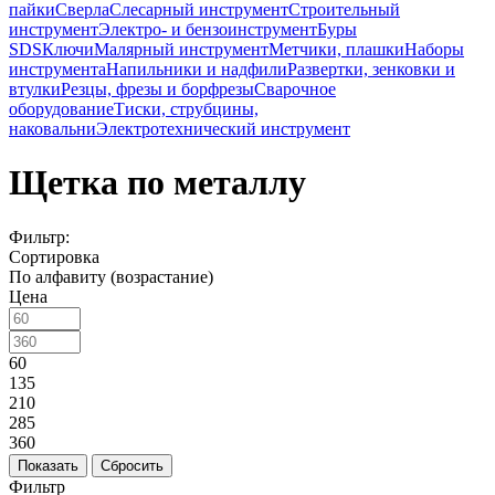
пайки
Сверла
Слесарный инструмент
Строительный
инструмент
Электро- и бензоинструмент
Буры
SDS
Ключи
Малярный инструмент
Метчики, плашки
Наборы
инструмента
Напильники и надфили
Развертки, зенковки и
втулки
Резцы, фрезы и борфрезы
Сварочное
оборудование
Тиски, струбцины,
наковальни
Электротехнический инструмент
Щетка по металлу
Фильтр:
Сортировка
По алфавиту (возрастание)
Цена
60
135
210
285
360
Показать
Сбросить
Фильтр