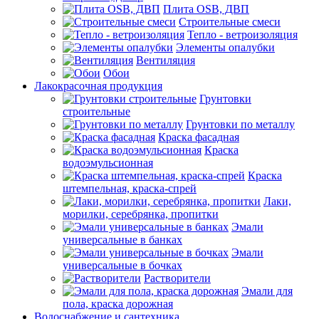
Плита OSB, ДВП
Строительные смеси
Тепло - ветроизоляция
Элементы опалубки
Вентиляция
Обои
Лакокрасочная продукция
Грунтовки
строительные
Грунтовки по металлу
Краска фасадная
Краска
водоэмульсионная
Краска
штемпельная, краска-спрей
Лаки,
морилки, серебрянка, пропитки
Эмали
универсальные в банках
Эмали
универсальные в бочках
Растворители
Эмали для
пола, краска дорожная
Водоснабжение и сантехника