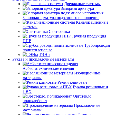
Дренажные системы
Запорная арматура
Запорная арматура подземного исполнения
Канализационные
системы
Сантехника
Трубная продукция
ППР
Трубопроводы
полиэтиленовые
ТЭНы
Рукава и прокладочные материалы
Асбестотехнические изделия
Изоляционные
материалы
Ремни клиновые
Рукава резиновые и
ПВХ
Оргстекло,
поликарбонат
Прокладочные
материалы
Резино-