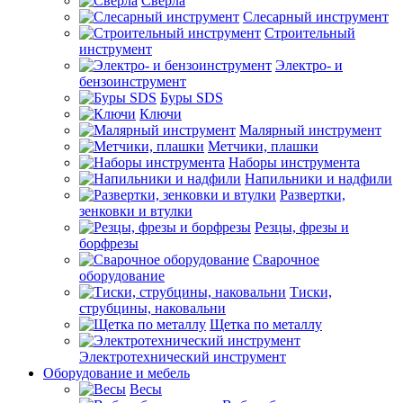
Сверла
Слесарный инструмент
Строительный
инструмент
Электро- и
бензоинструмент
Буры SDS
Ключи
Малярный инструмент
Метчики, плашки
Наборы инструмента
Напильники и надфили
Развертки,
зенковки и втулки
Резцы, фрезы и
борфрезы
Сварочное
оборудование
Тиски,
струбцины, наковальни
Щетка по металлу
Электротехнический инструмент
Оборудование и мебель
Весы